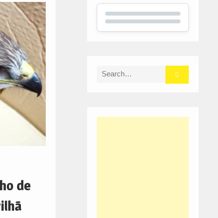
Search
for:
lho de
ilhã