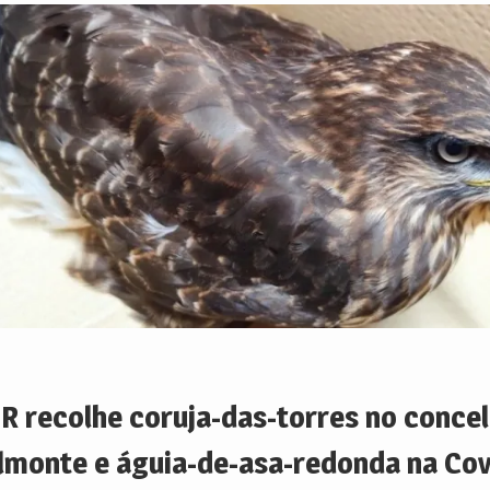
R recolhe coruja-das-torres no conce
lmonte e águia-de-asa-redonda na Cov