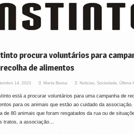
stinto procura voluntários para campa
 recolha de alimentos
tembro 14, 2023
Marta Bessa
Noticias
,
Sociedade
,
Última 
stinto está a procurar voluntários para uma campanha de re
entos para os animais que estão ao cuidado da associação
a de 80 animais que foram resgatados da rua ou de situaçõ
 tratos, a associação…