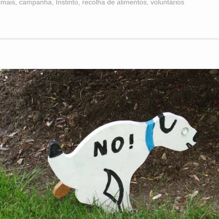
imais
,
campanha
,
Instinto
,
recolha de alimentos
,
voluntários