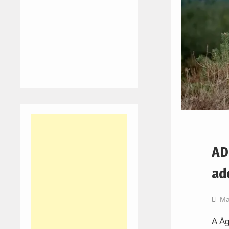
AD
ad
Ma
A Ág