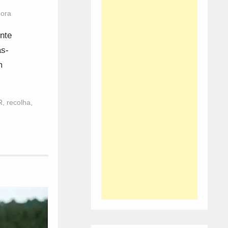
Hora
nte
as-
m
R
,
recolha
,