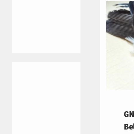
GN
Be