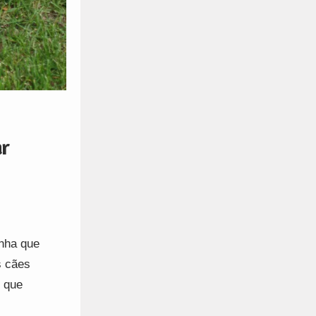
ar
nha que
s cães
 que