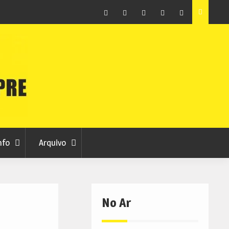
raia
Município de Belmonte alerta para tentativa de fraude
em nome da autarquia
Facebook
Instagram
Twitter
RSS
No
RCC
RCC
Ar
nfo
Arquivo
No Ar