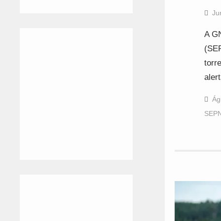
Ju
A GN
(SEP
torr
aler
Ág
SEP