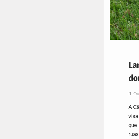
La
do
Ou
A Câ
visa
que 
rua