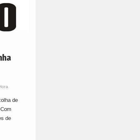
nha
Hora
colha de
. Com
es de