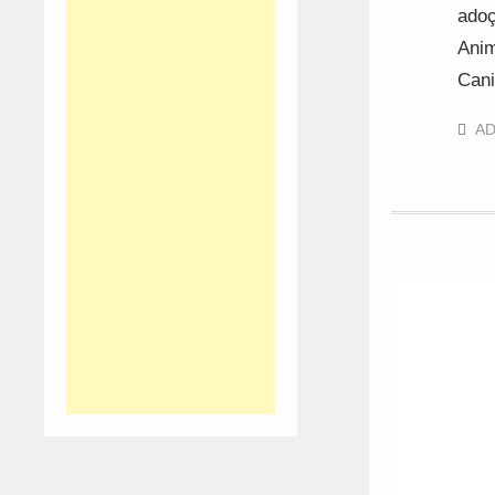
adoç
Anim
Cani
A