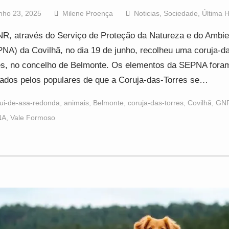
nho 23, 2025
Milene Proença
Noticias
,
Sociedade
,
Última 
R, através do Serviço de Proteção da Natureza e do Ambie
NA) da Covilhã, no dia 19 de junho, recolheu uma coruja-d
es, no concelho de Belmonte. Os elementos da SEPNA fora
tados pelos populares de que a Coruja-das-Torres se…
ui-de-asa-redonda
,
animais
,
Belmonte
,
coruja-das-torres
,
Covilhã
,
GN
NA
,
Vale Formoso