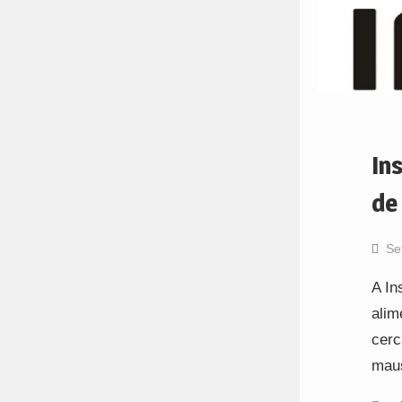
In
de
Se
A In
alim
cerc
maus