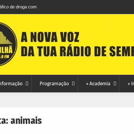
áfico de droga com
Unhais da Serra estreia Sound Sessions na p
fluvial este fim de semana
nformação
Programação
+ Academia
+ I
ta:
animais