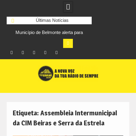
Últimas Notícias
e Belmonte alerta para
Cinema ao ar livre anima noites de
de fraude em nome da
agosto na Piscina do Teixoso
autarquia
Facebook
Instagram
Twitter
RSS
No
Skip
RCC
RCC
Ar
to
content
Etiqueta:
Assembleia Intermunicipal
da CIM Beiras e Serra da Estrela