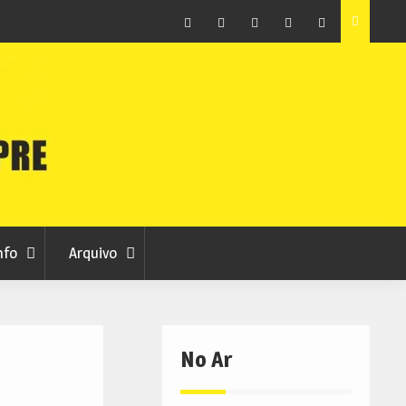
ção que
Covilhã avança com a desmaterialização do Arquivo
Municipal
Facebook
Instagram
Twitter
RSS
No
RCC
RCC
Ar
nfo
Arquivo
No Ar