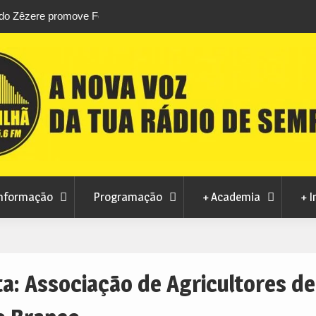
stival da
Feira Terras do Lince prepara futuro após edi
levou milhares de visitantes a Penamacor
nformação
Programação
+ Academia
+ I
ta:
Associação de Agricultores de