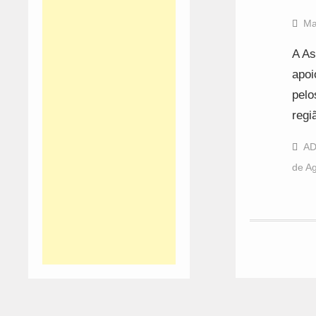
Ma
A As
apoi
pelo
regi
A
de Ag