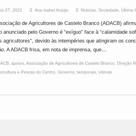
io 27, 2021
Ana Isabel Araújo
Noticias
,
Sociedade
,
Última 
sociação de Agricultores de Castelo Branco (ADACB) afirm
o anunciado pelo Governo é “exíguo” face à “calamidade sof
s agricultores”, devido às intempéries que atingiram os con
ão. A ADACB frisa, em nota de imprensa, que…
DACB
,
apoios
,
Associação de Agricultores de Castelo Branco
,
Direção R
ricultura e Pescas do Centro
,
Governo
,
temporais
,
vítimas