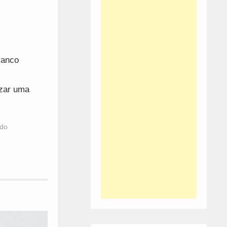
ranco
izar uma
 do