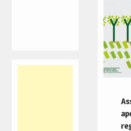
As
ap
re