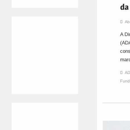
da
Ab
A Di
(ADA
cons
marc
A
Fund