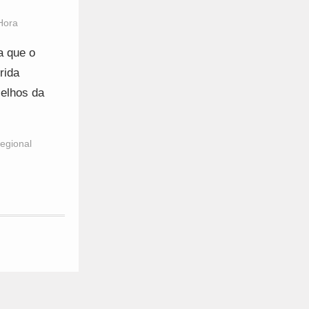
Hora
a que o
rida
celhos da
egional