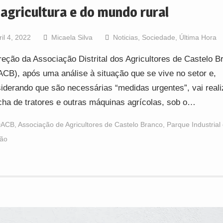
 agricultura e do mundo rural
ril 4, 2022
Micaela Silva
Noticias
,
Sociedade
,
Última Hora
reção da Associação Distrital dos Agricultores de Castelo B
CB), após uma análise à situação que se vive no setor e,
iderando que são necessárias “medidas urgentes”, vai real
ha de tratores e outras máquinas agrícolas, sob o…
DACB
,
Associação de Agricultores de Castelo Branco
,
Parque Industrial
ão