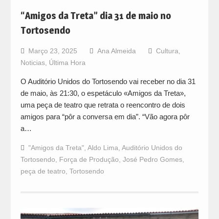
“Amigos da Treta” dia 31 de maio no
Tortosendo
Março 23, 2025
Ana Almeida
Cultura
,
Noticias
,
Última Hora
O Auditório Unidos do Tortosendo vai receber no dia 31
de maio, às 21:30, o espetáculo «Amigos da Treta»,
uma peça de teatro que retrata o reencontro de dois
amigos para “pôr a conversa em dia”. “Vão agora pôr
a…
"Amigos da Treta"
,
Aldo Lima
,
Auditório Unidos do
Tortosendo
,
Força de Produção
,
José Pedro Gomes
,
peça de teatro
,
Tortosendo