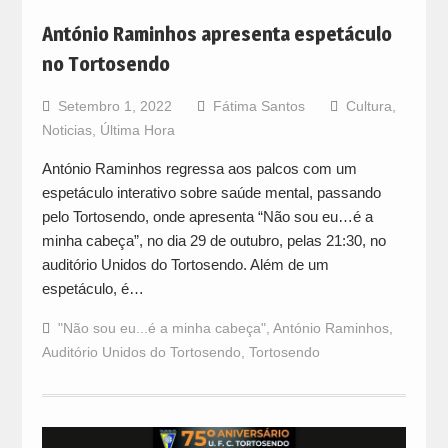
António Raminhos apresenta espetáculo
no Tortosendo
Setembro 1, 2022
Fátima Santos
Cultura
,
Noticias
,
Última Hora
António Raminhos regressa aos palcos com um
espetáculo interativo sobre saúde mental, passando
pelo Tortosendo, onde apresenta “Não sou eu…é a
minha cabeça”, no dia 29 de outubro, pelas 21:30, no
auditório Unidos do Tortosendo. Além de um
espetáculo, é…
"Não sou eu...é a minha cabeça"
,
António Raminhos
,
Auditório Unidos do Tortosendo
,
Tortosendo