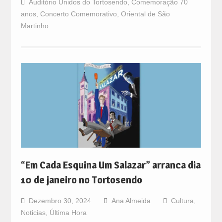
Auditório Unidos do Tortosendo
,
Comemoração 70
anos
,
Concerto Comemorativo
,
Oriental de São
Martinho
“Em Cada Esquina Um Salazar” arranca dia
10 de janeiro no Tortosendo
Dezembro 30, 2024
Ana Almeida
Cultura
,
Noticias
,
Última Hora