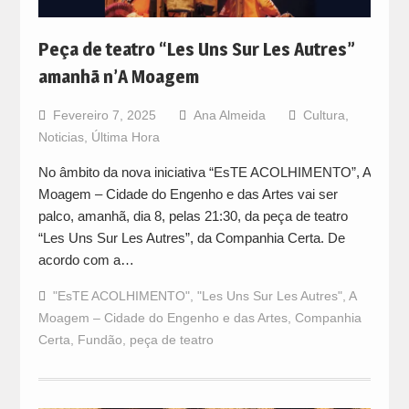
Peça de teatro “Les Uns Sur Les Autres”
amanhã n’A Moagem
Fevereiro 7, 2025
Ana Almeida
Cultura
,
Noticias
,
Última Hora
No âmbito da nova iniciativa “EsTE ACOLHIMENTO”, A
Moagem – Cidade do Engenho e das Artes vai ser
palco, amanhã, dia 8, pelas 21:30, da peça de teatro
“Les Uns Sur Les Autres”, da Companhia Certa. De
acordo com a…
"EsTE ACOLHIMENTO"
,
"Les Uns Sur Les Autres"
,
A
Moagem – Cidade do Engenho e das Artes
,
Companhia
Certa
,
Fundão
,
peça de teatro