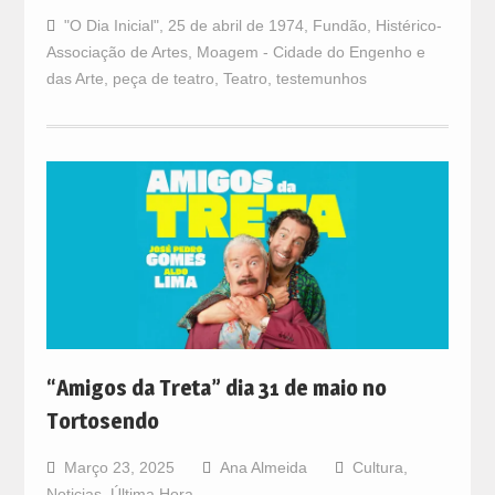
"O Dia Inicial"
,
25 de abril de 1974
,
Fundão
,
Histérico-
Associação de Artes
,
Moagem - Cidade do Engenho e
das Arte
,
peça de teatro
,
Teatro
,
testemunhos
“Amigos da Treta” dia 31 de maio no
Tortosendo
Março 23, 2025
Ana Almeida
Cultura
,
Noticias
,
Última Hora