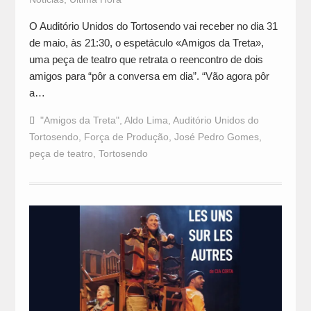
O Auditório Unidos do Tortosendo vai receber no dia 31
de maio, às 21:30, o espetáculo «Amigos da Treta»,
uma peça de teatro que retrata o reencontro de dois
amigos para “pôr a conversa em dia”. “Vão agora pôr
a…
"Amigos da Treta"
,
Aldo Lima
,
Auditório Unidos do
Tortosendo
,
Força de Produção
,
José Pedro Gomes
,
peça de teatro
,
Tortosendo