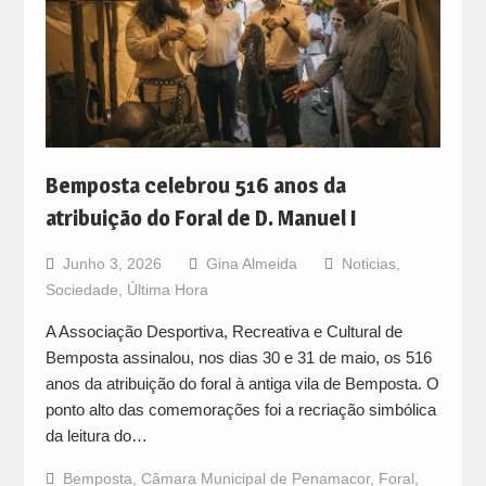
Bemposta celebrou 516 anos da
atribuição do Foral de D. Manuel I
Junho 3, 2026
Gina Almeida
Noticias
,
Sociedade
,
Última Hora
A Associação Desportiva, Recreativa e Cultural de
Bemposta assinalou, nos dias 30 e 31 de maio, os 516
anos da atribuição do foral à antiga vila de Bemposta. O
ponto alto das comemorações foi a recriação simbólica
da leitura do…
Bemposta
,
Câmara Municipal de Penamacor
,
Foral
,