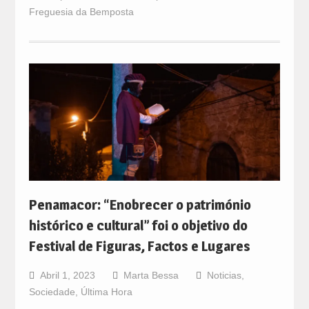
Freguesia da Bemposta
Penamacor: “Enobrecer o património
histórico e cultural” foi o objetivo do
Festival de Figuras, Factos e Lugares
Abril 1, 2023
Marta Bessa
Noticias
,
Sociedade
,
Última Hora