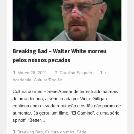
Breaking Bad – Walter White morreu
pelos nossos pecados
Março 28, 2021
Carolina Salgado
+
Academia
,
Cultura/Região
Cultura do mês – Série Apesar de ter estriado há mais
de uma década, a série criada por Vince Gilligan
continua com elevada reputação e os fãs não param de
aumentar. Já gerou um filme, “El Camino”, e uma série
spinoff, “Better…
Breaking Bad
,
Cultura do mês
,
Série