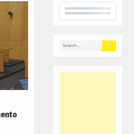
Search
for:
mento