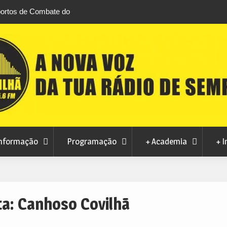
 Combate do Fundão
Transferência de competências na Educação
 Brazilian Jiu-Jitsu
défice de 2,1 milhões de euros na Covilhã
nformação
Programação
+ Academia
+ I
ta:
Canhoso Covilhã