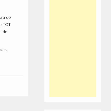
ura do
do TCT
a do
eiro
,