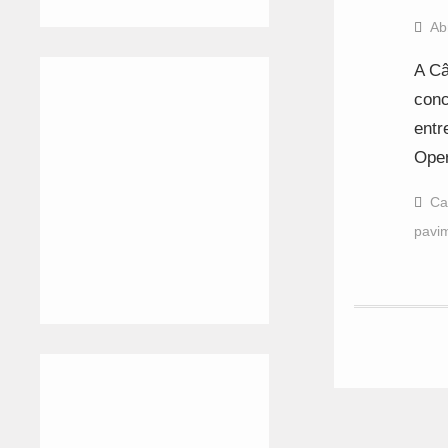
Ab
A Câ
conc
entr
Oper
Ca
pavi