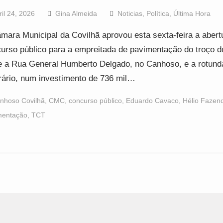
ril 24, 2026
Gina Almeida
Noticias
,
Política
,
Última Hora
mara Municipal da Covilhã aprovou esta sexta-feira a abert
urso público para a empreitada de pavimentação do troço 
e a Rua General Humberto Delgado, no Canhoso, e a rotund
ário, num investimento de 736 mil…
nhoso Covilhã
,
CMC
,
concurso público
,
Eduardo Cavaco
,
Hélio Fazend
mentação
,
TCT