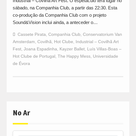
Industrial – Covilhã Art Fest. O espetáculo terá lugar no
sábado, na Companhia Club, a partir das 22:30. Esta
co-produção da Companhia Club com o projeto
Sound&Vision inclui ainda, a anteceder o…
Cassete Pirata
,
Companhia Club
,
Conservatorium Van
Amsterdam
,
Covilhã
,
Hot Clube
,
Industrial – Covilhã Art
Fest
,
Joana Espadinha
,
Kayzer Ballet
,
Luís Villas-Boas –
Hot Clube de Portugal
,
The Happy Mess
,
Universidade
de Évora
No Ar