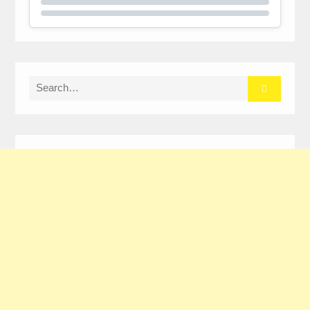
Search
for: