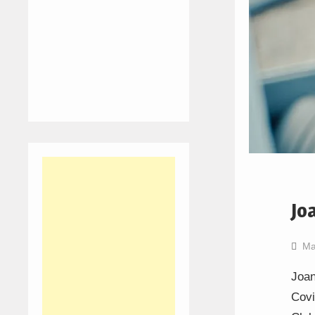
Jo
Ma
Joan
Covi