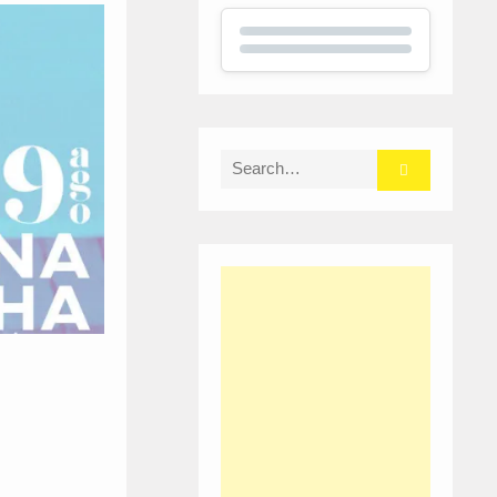
Search
for: