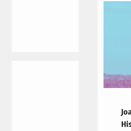
Jo
Hi