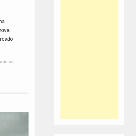
na
nova
arcado
erão no