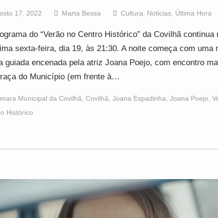
osto 17, 2022
Marta Bessa
Cultura
,
Noticias
,
Última Hora
ograma do “Verão no Centro Histórico” da Covilhã continua 
ima sexta-feira, dia 19, às 21:30. A noite começa com uma 
ta guiada encenada pela atriz Joana Poejo, com encontro m
raça do Município (em frente à…
mara Municipal da Covilhã
,
Covilhã
,
Joana Espadinha
,
Joana Poejo
,
V
o Histórico