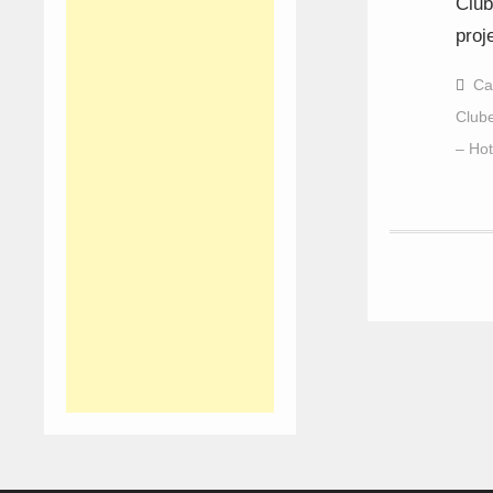
Club
proj
Ca
Club
– Hot