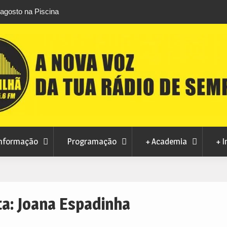
áfico de droga com
Unhais da Serra estreia Sound Sessions na p
fluvial este fim de semana
nformação
Programação
+ Academia
+ I
ta:
Joana Espadinha