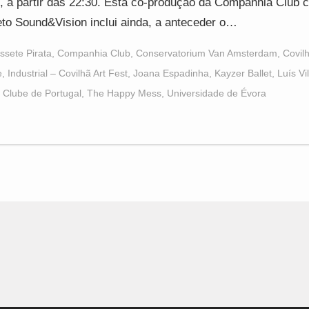
, a partir das 22:30. Esta co-produção da Companhia Club 
eto Sound&Vision inclui ainda, a anteceder o…
ssete Pirata
,
Companhia Club
,
Conservatorium Van Amsterdam
,
Covil
e
,
Industrial – Covilhã Art Fest
,
Joana Espadinha
,
Kayzer Ballet
,
Luís Vi
 Clube de Portugal
,
The Happy Mess
,
Universidade de Évora