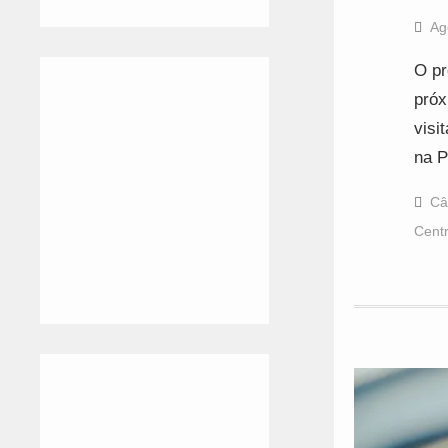
Ag
O pr
próx
visi
na P
Câ
Centr