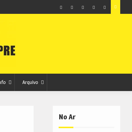
raia
Município de Belmonte alerta para tentativa de fraude
em nome da autarquia
Facebook
Instagram
Twitter
RSS
No
RCC
RCC
Ar
nfo
Arquivo
No Ar