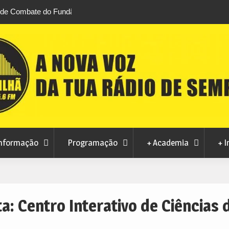
 Combate do Fundão
Transferência de competências na Educação
 Brazilian Jiu-Jitsu
défice de 2,1 milhões de euros na Covilhã
nformação
Programação
+ Academia
+ I
ta:
Centro Interativo de Ciências 