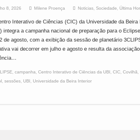
lho 8, 2026
Milene Proença
Noticias
,
Sociedade
,
Última Ho
ntro Interativo de Ciências (CIC) da Universidade da Beira I
) integra a campanha nacional de preparação para o Eclipse
2 de agosto, com a exibição da sessão de planetário 3CLIP
iativa vai decorrer em julho e agosto e resulta da associação
iência…
LIPSE
,
campanha
,
Centro Interativo de Ciências da UBI
,
CIC
,
Covilhã
,
l
,
sessões
,
UBI
,
Universidade da Beira Interior