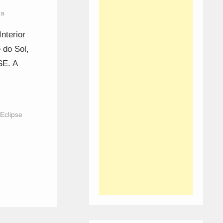
ra
nterior
 do Sol,
SE. A
Eclipse