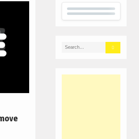
Search
for:
omove