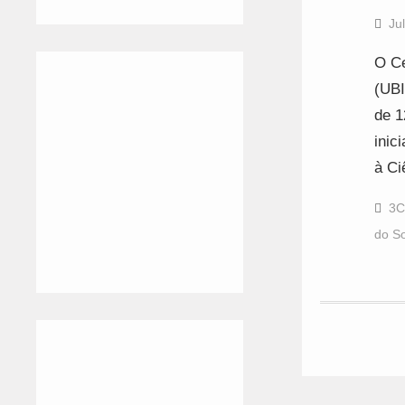
Ju
O Ce
(UBI
de 1
inic
à C
3C
do So