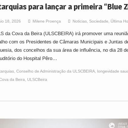
tarquias para lançar a primeira “Blue 
io 18, 2026
Milene Proença
Noticias
,
Sociedade
,
Última H
S da Cova da Beira (ULSCBEIRA) irá promover uma reuniã
alho com os Presidentes de Câmaras Municipais e Juntas d
uesia, dos concelhos da sua área de influência, no dia 28 d
uditório do Hospital Pêro…
tarquias
,
Conselho de Administração da ULSCBEIRA
,
longevidade sau
Cova da Beira
,
ULSCBeira