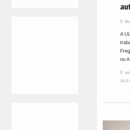
au
Ma
A UL
trab
Freg
no A
au
ULS 