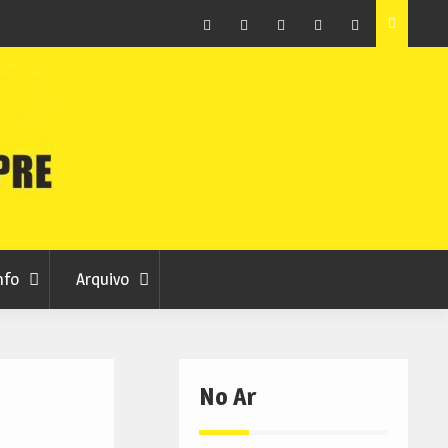
raia
Município de Belmonte alerta para tentativa de fraude
em nome da autarquia
Facebook
Instagram
Twitter
RSS
No
RCC
RCC
Ar
nfo
Arquivo
No Ar