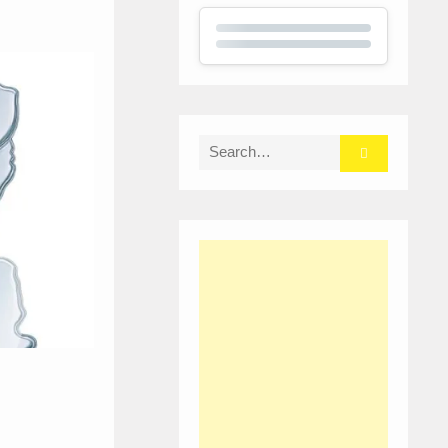
Search
for: