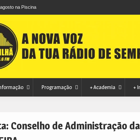
áfico de droga com
Unhais da Serra estreia Sound Sessions na p
fluvial este fim de semana
nformação
Programação
+ Academia
+ I
ta:
Conselho de Administração da