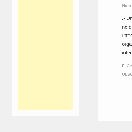
Hora
A Un
no d
Inte
orga
inte
Ce
ULS