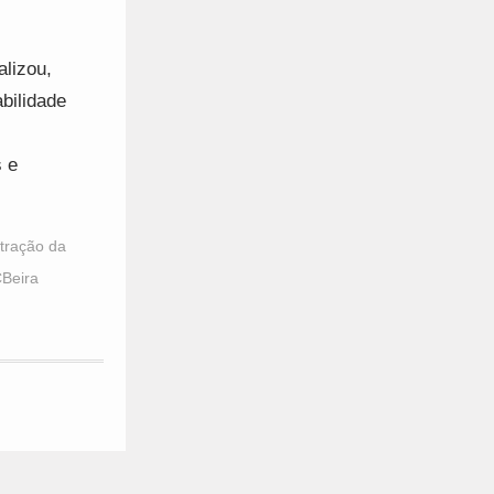
lizou,
bilidade
s e
tração da
Beira