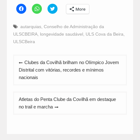
Click
Click
Click
More
to
to
to
share
share
share
on
on
on
Facebook
WhatsApp
Twitter
autarquias
,
Conselho de Administração da
(Opens
(Opens
(Opens
in
in
in
ULSCBEIRA
,
longevidade saudável
,
ULS Cova da Beira
,
new
new
new
window)
window)
window)
ULSCBeira
Navegação
Clubes da Covilhã brilham no Olímpico Jovem
de
Distrital com vitórias, recordes e mínimos
artigos
nacionais
Atletas do Penta Clube da Covilhã em destaque
no trail e marcha