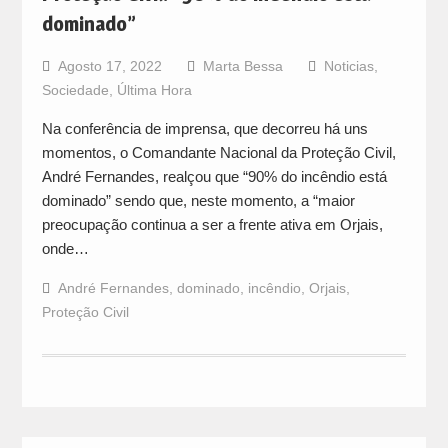
dominado”
Agosto 17, 2022
Marta Bessa
Noticias
,
Sociedade
,
Última Hora
Na conferência de imprensa, que decorreu há uns
momentos, o Comandante Nacional da Proteção Civil,
André Fernandes, realçou que “90% do incêndio está
dominado” sendo que, neste momento, a “maior
preocupação continua a ser a frente ativa em Orjais,
onde…
André Fernandes
,
dominado
,
incêndio
,
Orjais
,
Proteção Civil