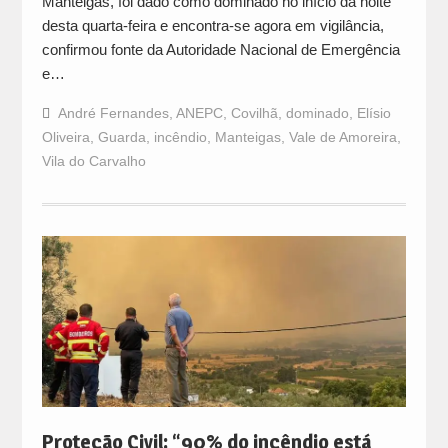
Manteigas, foi dado como dominado no início da noite
desta quarta-feira e encontra-se agora em vigilância,
confirmou fonte da Autoridade Nacional de Emergência
e…
André Fernandes
,
ANEPC
,
Covilhã
,
dominado
,
Elísio
Oliveira
,
Guarda
,
incêndio
,
Manteigas
,
Vale de Amoreira
,
Vila do Carvalho
Proteção Civil: “90% do incêndio está