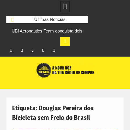
Últimas Notícias
co
UBI Aeronautics Team conquista dois
Atletas do Clube
a
primeiros lugares na AeroCup 2026
Combate do Fundão
títulos europeus de 
Facebook
Instagram
Twitter
RSS
No
Skip
RCC
RCC
Ar
to
content
Etiqueta:
Douglas Pereira dos
Bicicleta sem Freio do Brasil