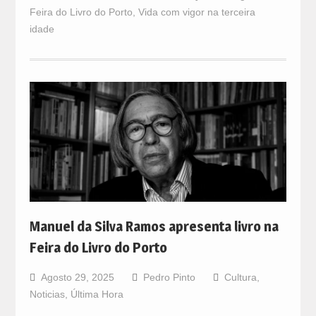
Feira do Livro do Porto
,
Vida com vigor na terceira
idade
Manuel da Silva Ramos apresenta livro na
Feira do Livro do Porto
Agosto 29, 2025
Pedro Pinto
Cultura
,
Noticias
,
Última Hora