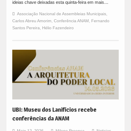
ideias chave deixadas esta quinta-feira em mais…
Associação Nacional de Assembleias Municipais
,
Carlos Abreu Amorim
,
Conferência ANAM
,
Fernando
Santos Pereira
,
Hélio Fazendeiro
UBI: Museu dos Lanifícios recebe
conferências da ANAM
Maio 12, 2026
Milene Proença
Noticias
,