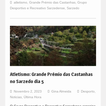
atletismo
,
Grande Prémio das Castanhas
,
Grupo
Desportivo e Recreativo Sarzedense
,
Sarzedo
Atletismo: Grande Prémio das Castanhas
no Sarzedo dia 5
Novembro 2, 2023
Gina Almeida
Desporto
,
Noticias
,
Última Hora