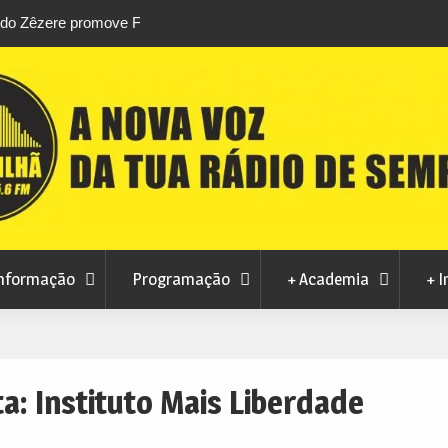
stival da
Feira Terras do Lince prepara futuro após edi
levou milhares de visitantes a Penamacor
nformação
Programação
+ Academia
+ I
ta:
Instituto Mais Liberdade