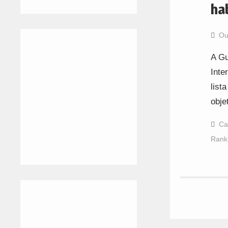
ha
Ou
A Gu
Inte
list
obje
Ca
Ranki