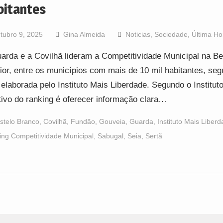
bitantes
tubro 9, 2025
Gina Almeida
Noticias
,
Sociedade
,
Última Ho
arda e a Covilhã lideram a Competitividade Municipal na Be
rior, entre os municípios com mais de 10 mil habitantes, se
a elaborada pelo Instituto Mais Liberdade. Segundo o Institut
tivo do ranking é oferecer informação clara…
stelo Branco
,
Covilhã
,
Fundão
,
Gouveia
,
Guarda
,
Instituto Mais Liber
ng Competitividade Municipal
,
Sabugal
,
Seia
,
Sertã