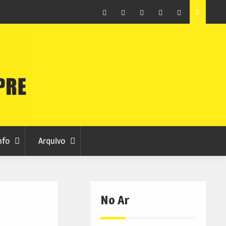
ção que
Covilhã avança com a desmaterialização do Arquivo
Municipal
Facebook
Instagram
Twitter
RSS
No
RCC
RCC
Ar
nfo
Arquivo
No Ar