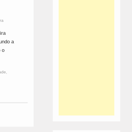
ra
ira
gundo a
o o
dade
,