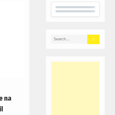
Search
for:
e na
l