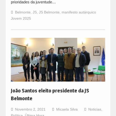
prioridades da juventude…
Belmonte
,
JS
,
JS Belmonte
,
manifesto autárquico
Jovem 2025
João Santos eleito presidente da JS
Belmonte
Novembro 2, 2021
Micaela Silva
Noticias
,
Política
,
Última Hora