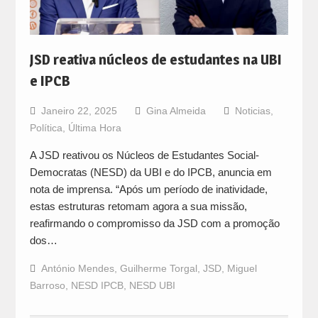
JSD reativa núcleos de estudantes na UBI
e IPCB
Janeiro 22, 2025
Gina Almeida
Noticias
,
Política
,
Última Hora
A JSD reativou os Núcleos de Estudantes Social-
Democratas (NESD) da UBI e do IPCB, anuncia em
nota de imprensa. “Após um período de inatividade,
estas estruturas retomam agora a sua missão,
reafirmando o compromisso da JSD com a promoção
dos…
António Mendes
,
Guilherme Torgal
,
JSD
,
Miguel
Barroso
,
NESD IPCB
,
NESD UBI