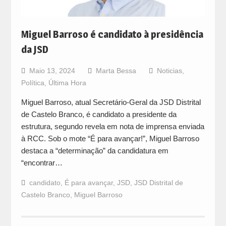
Miguel Barroso é candidato à presidência
da JSD
Maio 13, 2024
Marta Bessa
Noticias
,
Política
,
Última Hora
Miguel Barroso, atual Secretário-Geral da JSD Distrital
de Castelo Branco, é candidato a presidente da
estrutura, segundo revela em nota de imprensa enviada
à RCC. Sob o mote “É para avançar!”, Miguel Barroso
destaca a “determinação” da candidatura em
“encontrar…
candidato
,
É para avançar
,
JSD
,
JSD Distrital de
Castelo Branco
,
Miguel Barroso