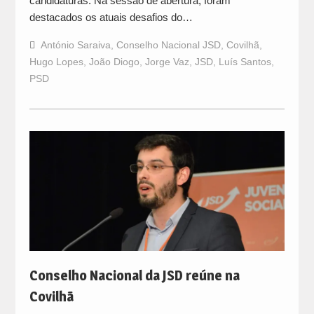
candidaturas. Na sessão de abertura, foram
destacados os atuais desafios do…
António Saraiva
,
Conselho Nacional JSD
,
Covilhã
,
Hugo Lopes
,
João Diogo
,
Jorge Vaz
,
JSD
,
Luís Santos
,
PSD
Conselho Nacional da JSD reúne na
Covilhã