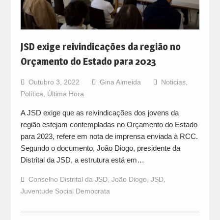
JSD exige reivindicações da região no
Orçamento do Estado para 2023
Outubro 3, 2022
Gina Almeida
Noticias
,
Política
,
Última Hora
A JSD exige que as reivindicações dos jovens da
região estejam contempladas no Orçamento do Estado
para 2023, refere em nota de imprensa enviada à RCC.
Segundo o documento, João Diogo, presidente da
Distrital da JSD, a estrutura está em…
Conselho Distrital da JSD
,
João Diogo
,
JSD
,
Juventude Social Democrata