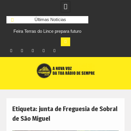
Últimas Notícias
Feira Terras do Lince prepara futuro
Covilhã av
e
após edição que levou milhares de
desmaterialização d
visitantes a Penamacor
Facebook
Instagram
Twitter
RSS
No
Skip
RCC
RCC
Ar
to
content
Etiqueta:
junta de Freguesia de Sobral
de São Miguel