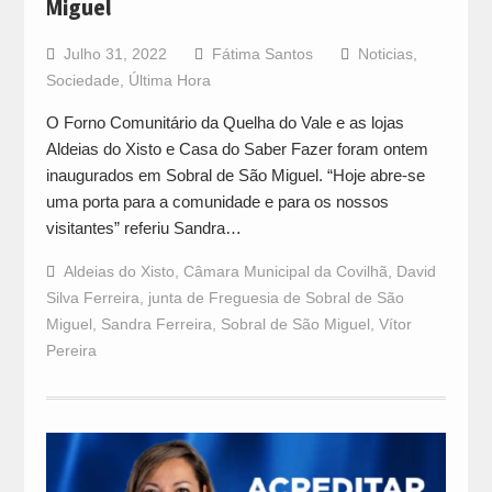
Miguel
Julho 31, 2022
Fátima Santos
Noticias
,
Sociedade
,
Última Hora
O Forno Comunitário da Quelha do Vale e as lojas
Aldeias do Xisto e Casa do Saber Fazer foram ontem
inaugurados em Sobral de São Miguel. “Hoje abre-se
uma porta para a comunidade e para os nossos
visitantes” referiu Sandra…
Aldeias do Xisto
,
Câmara Municipal da Covilhã
,
David
Silva Ferreira
,
junta de Freguesia de Sobral de São
Miguel
,
Sandra Ferreira
,
Sobral de São Miguel
,
Vítor
Pereira