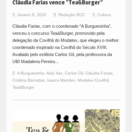
Cláudia Farias vence “Tea&Burger”
Janeiro 8, 2020
Redação RCC
Cultura
Cláudia Farias, com o coordenado “A Burguesinha”,
venceu o concurso Tea&Burger, promovido pela
delegação da Covilhã do Modatex, que elegeu o melhor
coordenado inspirado na Covilhã do Século XVIII.
Avaliado pelo estilista Carlos Gil, pela professora da
UBI Madalena Pereira…
A Burguesinha
,
Aida Vaz
,
Carlos Gil
,
Cláudia Farias
,
Cristina Barradas
,
Isaura Mendes
,
Modatex Covilhã
,
Tea&Burger