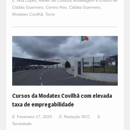
Ana Lopes
,
Atelier de Costura Modelagem e Ensino de
Cidália Guerreiro
,
Centro Hos
,
Cidália Guerreiro
,
Modatex Covilhã
,
Torre
Cursos da Modatex Covilhã com elevada
taxa de empregabilidade
Fevereiro 17, 2020
Redação RCC
Sociedade