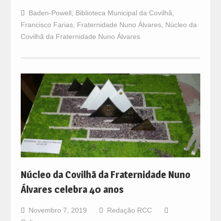
Baden-Powell
,
Biblioteca Municipal da Covilhã
,
Francisco Farias
,
Fraternidade Nuno Álvares
,
Núcleo da
Covilhã da Fraternidade Nuno Álvares
Núcleo da Covilhã da Fraternidade Nuno
Álvares celebra 40 anos
Novembro 7, 2019
Redação RCC