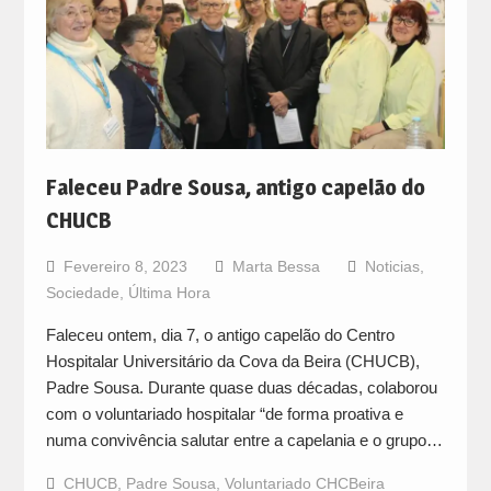
Faleceu Padre Sousa, antigo capelão do
CHUCB
Fevereiro 8, 2023
Marta Bessa
Noticias
,
Sociedade
,
Última Hora
Faleceu ontem, dia 7, o antigo capelão do Centro
Hospitalar Universitário da Cova da Beira (CHUCB),
Padre Sousa. Durante quase duas décadas, colaborou
com o voluntariado hospitalar “de forma proativa e
numa convivência salutar entre a capelania e o grupo…
CHUCB
,
Padre Sousa
,
Voluntariado CHCBeira