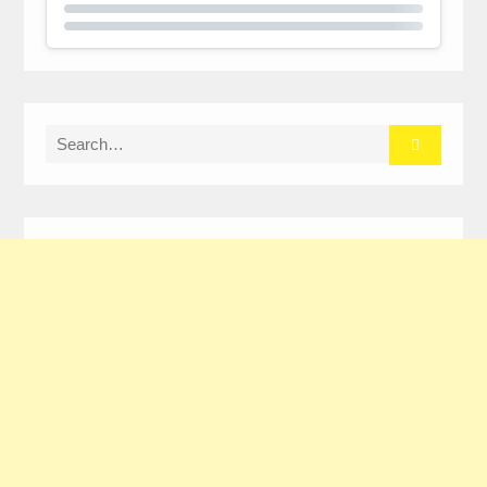
Search
for: