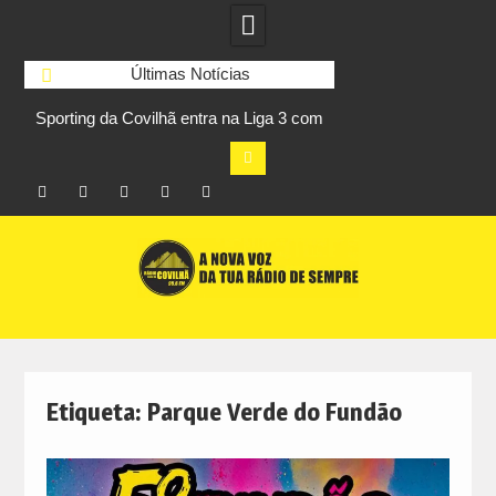
Últimas Notícias
Sporting da Covilhã entra na Liga 3 com
UBI Aeronautics Te
s
vitória por 2-0 frente ao UD Santarém
primeiros lugares
Facebook
Instagram
Twitter
RSS
No
Skip
RCC
RCC
Ar
to
content
Etiqueta:
Parque Verde do Fundão