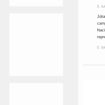
Ju
Júli
camp
Naci
repr
Jú