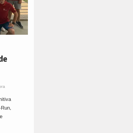
de
ora
itiva
-Run,
e