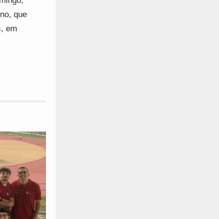
omingo,
rno, que
s, em