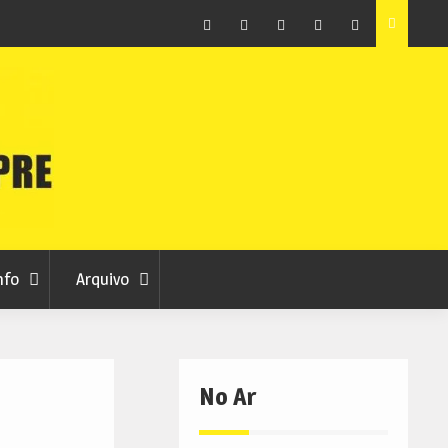
raia
Município de Belmonte alerta para tentativa de fraude
em nome da autarquia
Facebook
Instagram
Twitter
RSS
No
RCC
RCC
Ar
nfo
Arquivo
No Ar