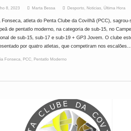
lho 8, 2023
Marta Bessa
Desporto
,
Noticias
,
Última Hora
a Fonseca, atleta do Penta Clube da Covilhã (PCC), sagrou-
eã de pentatlo moderno, na categoria de sub-15, no Camp
onal de sub-15, sub-17 e sub-19 + GP3 Jovem. O clube est
esentado por quatro atletas, que competiram nos escalões
lia Fonseca
,
PCC
,
Pentatlo Moderno