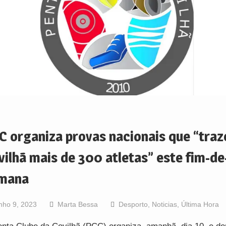
C organiza provas nacionais que “tra
vilhã mais de 300 atletas” este fim-de
mana
nho 9, 2023
Marta Bessa
Desporto
,
Noticias
,
Última Hora