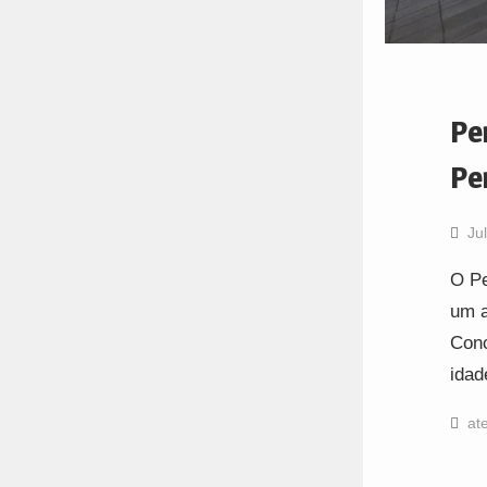
Pe
Pe
Ju
O Pe
um a
Conc
idad
ate