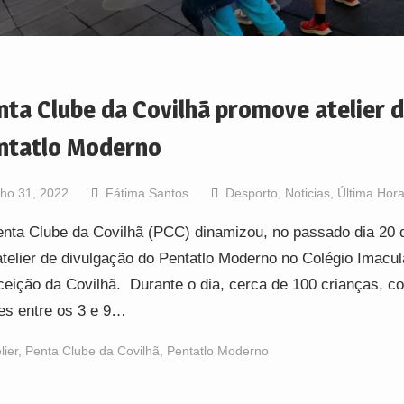
nta Clube da Covilhã promove atelier 
ntatlo Moderno
lho 31, 2022
Fátima Santos
Desporto
,
Noticias
,
Última Hor
nta Clube da Covilhã (PCC) dinamizou, no passado dia 20 d
telier de divulgação do Pentatlo Moderno no Colégio Imacu
eição da Covilhã. Durante o dia, cerca de 100 crianças, c
es entre os 3 e 9…
lier
,
Penta Clube da Covilhã
,
Pentatlo Moderno