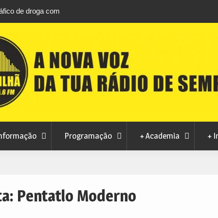
áfico de droga com
Unhais da Serra estreia Sound Sessions na p
fluvial este fim de semana
nformação
Programação
+ Academia
+ I
ta:
Pentatlo Moderno