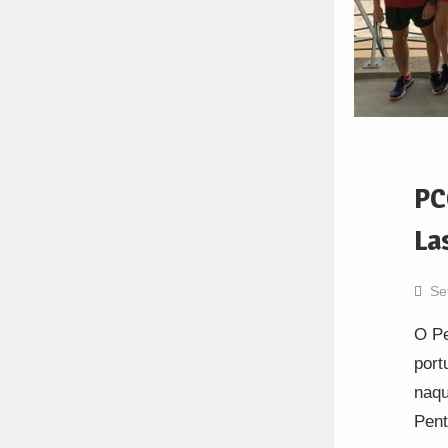
PC
La
Se
O Pe
port
naqu
Pent