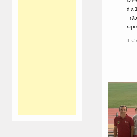
O Pe
dia 
“irã
repr
Co