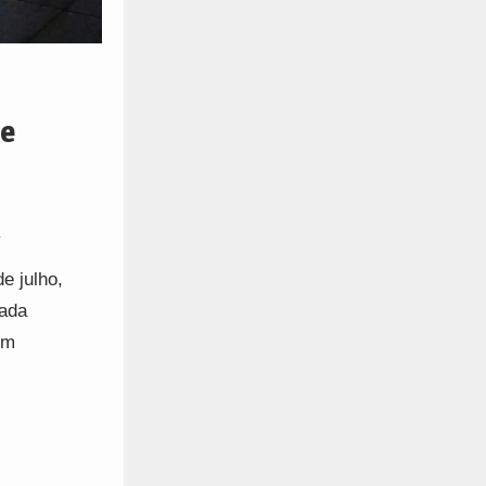
de
a
e julho,
lada
om