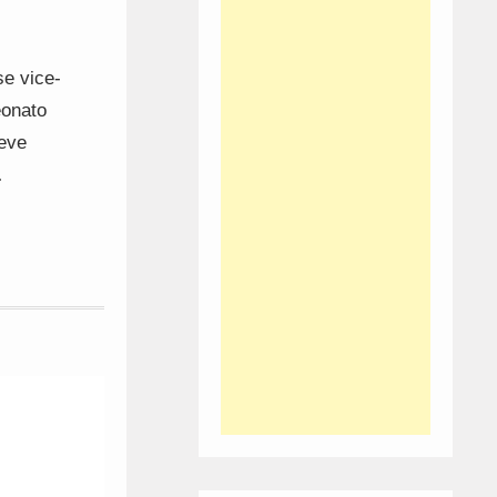
se vice-
eonato
eve
…