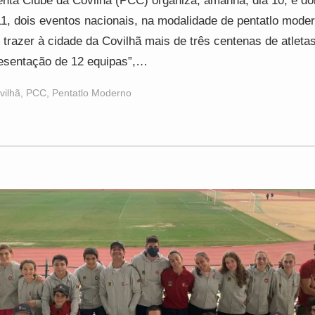
nta Clube da Covilhã (PCC) organiza, amanhã, dia 10, e d
11, dois eventos nacionais, na modalidade de pentatlo mode
o trazer à cidade da Covilhã mais de três centenas de atleta
esentação de 12 equipas”,…
vilhã
,
PCC
,
Pentatlo Moderno