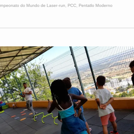
mpeonato do Mundo de Laser-run
,
PCC
,
Pentatlo Moderno