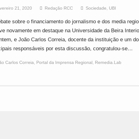
vereiro 21, 2020
Redação RCC
Sociedade
,
UBI
bate sobre o financiamento do jornalismo e dos media regio
ve novamente em destaque na Universidade da Beira Interior
ntem, e João Carlos Correia, docente da instituição e um d
cipais responsáveis por esta discussão, congratulou-se…
ão Carlos Correia
,
Portal da Imprensa Regional
,
Remedia.Lab