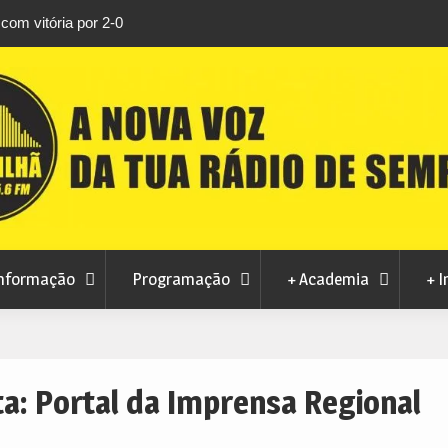
rtosendo a 14 de
Habitação a custos controlados em Manteig
para fase final sem risco de penalizações
nformação
Programação
+ Academia
+ I
ta:
Portal da Imprensa Regional