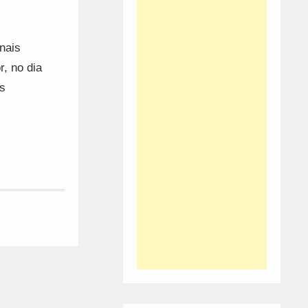
nais
, no dia
os