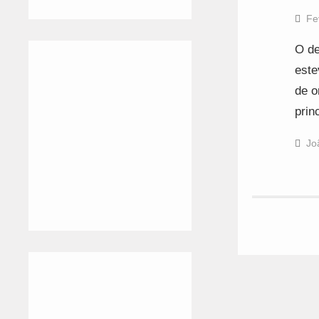
Fe
O de
este
de o
prin
Jo