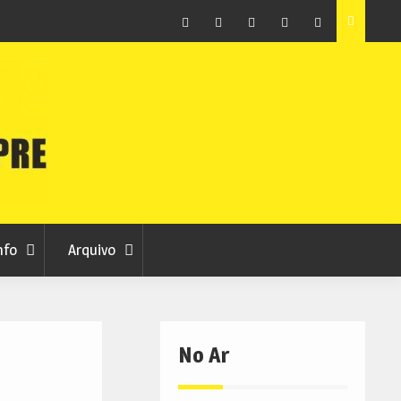
as avança
Centum Cellas entra na fase decisiva das Novas 7
Maravilhas de Portugal
Facebook
Instagram
Twitter
RSS
No
RCC
RCC
Ar
nfo
Arquivo
No Ar