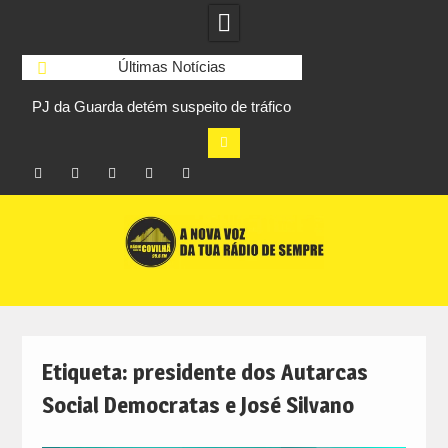
Últimas Notícias
PJ da Guarda detém suspeito de tráfico
Unhais da Serra
de droga com 27,5 quilos de canábis
Sessions na praia f
sem
Facebook
Instagram
Twitter
RSS
No
Skip
RCC
RCC
Ar
to
content
Etiqueta:
presidente dos Autarcas
Social Democratas e José Silvano