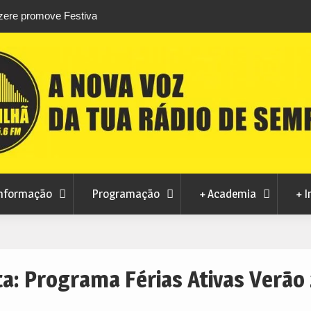
stival da
Feira Terras do Lince prepara futuro após edi
levou milhares de visitantes a Penamacor
nformação
Programação
+ Academia
+ I
ta:
Programa Férias Ativas Verão