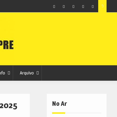
ção que
Covilhã avança com a desmaterialização do Arquivo
Municipal
Facebook
Instagram
Twitter
RSS
No
RCC
RCC
Ar
nfo
Arquivo
No Ar
 2025