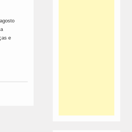
 agosto
sa
ças e