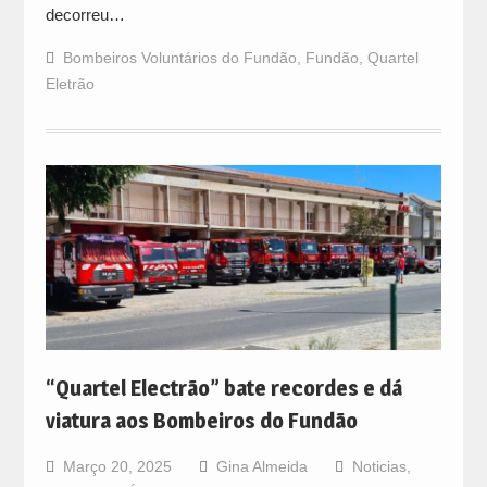
decorreu…
Bombeiros Voluntários do Fundão
,
Fundão
,
Quartel
Eletrão
“Quartel Electrão” bate recordes e dá
viatura aos Bombeiros do Fundão
Março 20, 2025
Gina Almeida
Noticias
,