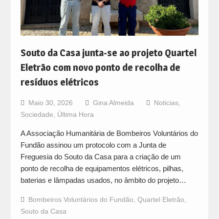
Souto da Casa junta-se ao projeto Quartel
Eletrão com novo ponto de recolha de
resíduos elétricos
Maio 30, 2026
Gina Almeida
Noticias
,
Sociedade
,
Última Hora
A Associação Humanitária de Bombeiros Voluntários do
Fundão assinou um protocolo com a Junta de
Freguesia do Souto da Casa para a criação de um
ponto de recolha de equipamentos elétricos, pilhas,
baterias e lâmpadas usados, no âmbito do projeto…
Bombeiros Voluntários do Fundão
,
Quartel Eletrão
,
Souto da Casa