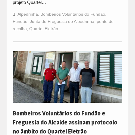
projeto Quartel…
Alpedrinha
,
Bombeiros Voluntários do Fundão
,
Fundão
,
Junta de Freguesia de Alpedrinha
,
ponto de
recolha
,
Quartel Eletrão
Bombeiros Voluntários do Fundão e
Freguesia do Alcaide assinam protocolo
no âmbito do Quartel Eletrão