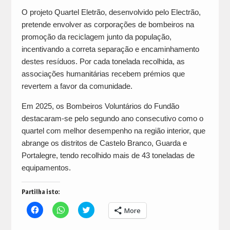
O projeto Quartel Eletrão, desenvolvido pelo Electrão,
pretende envolver as corporações de bombeiros na
promoção da reciclagem junto da população,
incentivando a correta separação e encaminhamento
destes resíduos. Por cada tonelada recolhida, as
associações humanitárias recebem prémios que
revertem a favor da comunidade.
Em 2025, os Bombeiros Voluntários do Fundão
destacaram-se pelo segundo ano consecutivo como o
quartel com melhor desempenho na região interior, que
abrange os distritos de Castelo Branco, Guarda e
Portalegre, tendo recolhido mais de 43 toneladas de
equipamentos.
Partilha isto:
Click
Click
Click
More
to
to
to
share
share
share
on
on
on