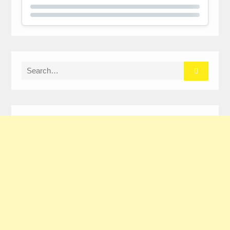
Search
for: