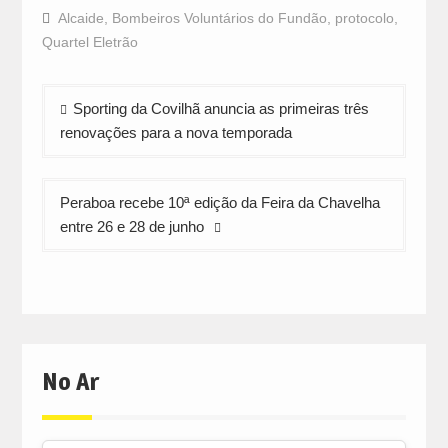
Facebook
WhatsApp
Twitter
Alcaide
,
Bombeiros Voluntários do Fundão
,
protocolo
,
(Opens
(Opens
(Opens
in
in
in
Quartel Eletrão
new
new
new
window)
window)
window)
Navegação
Sporting da Covilhã anuncia as primeiras três
de
renovações para a nova temporada
artigos
Peraboa recebe 10ª edição da Feira da Chavelha
entre 26 e 28 de junho
No Ar