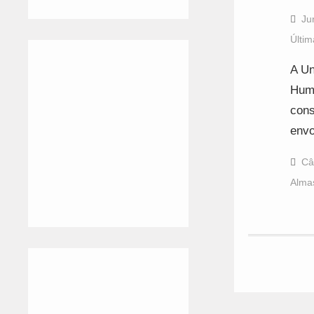
Ju
Últim
A Un
Humb
cons
envo
Câ
Alma