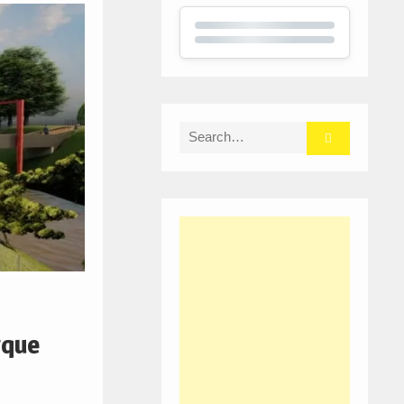
Search
for:
rque