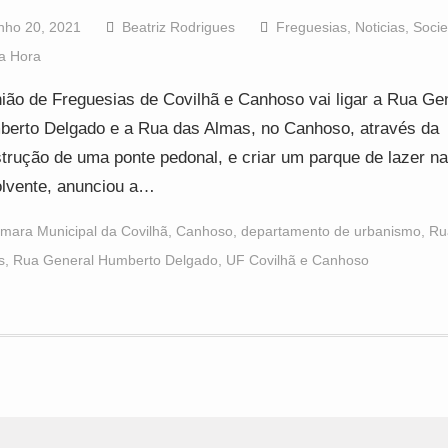
nho 20, 2021
Beatriz Rodrigues
Freguesias
,
Noticias
,
Soci
a Hora
ião de Freguesias de Covilhã e Canhoso vai ligar a Rua Ge
erto Delgado e a Rua das Almas, no Canhoso, através da
trução de uma ponte pedonal, e criar um parque de lazer n
lvente, anunciou a…
mara Municipal da Covilhã
,
Canhoso
,
departamento de urbanismo
,
Ru
s
,
Rua General Humberto Delgado
,
UF Covilhã e Canhoso