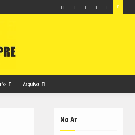
ção que
Covilhã avança com a desmaterialização do Arquivo
Municipal
Facebook
Instagram
Twitter
RSS
No
RCC
RCC
Ar
nfo
Arquivo
No Ar