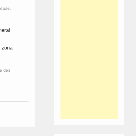
edade
,
neral
a zona
a das