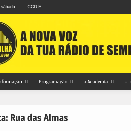
stival da
Feira Terras do Lince prepara futuro após edi
levou milhares de visitantes a Penamacor
nformação
Programação
+ Academia
+ I
ta:
Rua das Almas