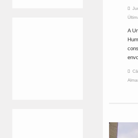
Ju
Últim
A Un
Humb
cons
envo
Câ
Alma