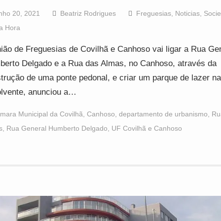
nho 20, 2021
Beatriz Rodrigues
Freguesias
,
Noticias
,
Soci
a Hora
ião de Freguesias de Covilhã e Canhoso vai ligar a Rua Ge
erto Delgado e a Rua das Almas, no Canhoso, através da
trução de uma ponte pedonal, e criar um parque de lazer n
lvente, anunciou a…
mara Municipal da Covilhã
,
Canhoso
,
departamento de urbanismo
,
Ru
s
,
Rua General Humberto Delgado
,
UF Covilhã e Canhoso