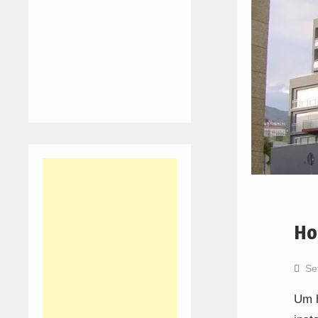
Ho
Se
Um h