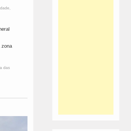
edade
,
neral
a zona
a das