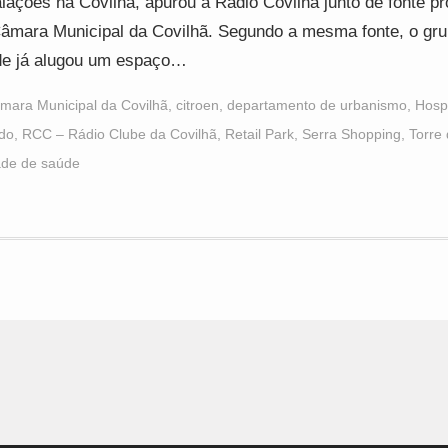
alações na Covilhã, apurou a Rádio Covilhã junto de fonte p
âmara Municipal da Covilhã. Segundo a mesma fonte, o gru
e já alugou um espaço…
mara Municipal da Covilhã
,
citroen
,
departamento de urbanismo
,
Hospi
ado
,
RCC – Rádio Clube da Covilhã
,
Retail Park
,
Serra Shopping
,
Torre 
ade de saúde