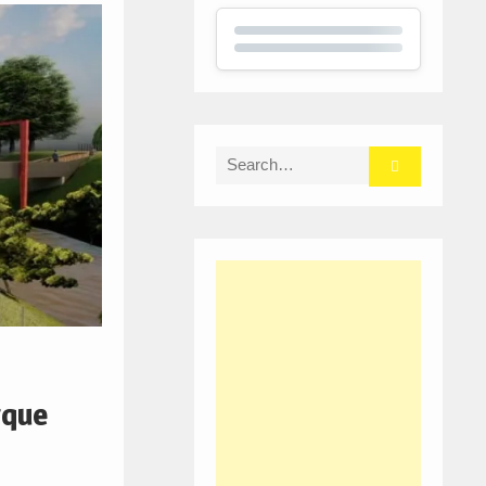
Search
for:
rque