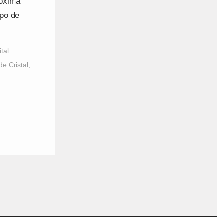
róxima
po de
tal
de Cristal
,