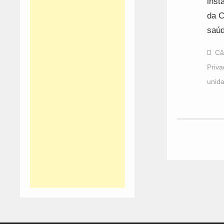
inst
da C
saúd
Câ
Priv
unid