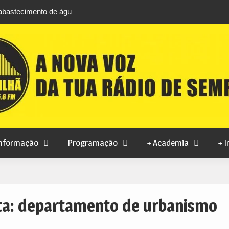
m Manteigas
Verão no Centro Histórico regressa à Covilhã
a ao consumo
agosto com estreia de Minta&The Brook Trou
nformação
Programação
+ Academia
+ I
ta:
departamento de urbanismo