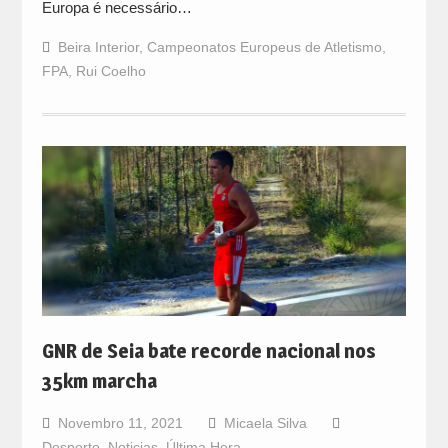
Europa é necessário…
Beira Interior
,
Campeonatos Europeus de Atletismo
,
FPA
,
Rui Coelho
GNR de Seia bate recorde nacional nos
35km marcha
Novembro 11, 2021
Micaela Silva
Desporto
,
Noticias
,
Última Hora