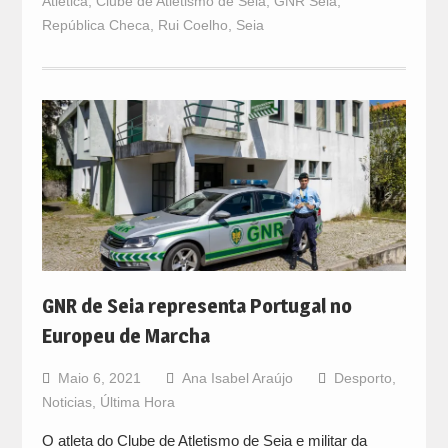
Atlética
,
Clube de Atletismo de Seia
,
GNR Seia
,
República Checa
,
Rui Coelho
,
Seia
GNR de Seia representa Portugal no
Europeu de Marcha
Maio 6, 2021
Ana Isabel Araújo
Desporto
,
Noticias
,
Última Hora
O atleta do Clube de Atletismo de Seia e militar da