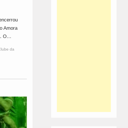
encerrou
ao Amora
 2. O…
Clube da