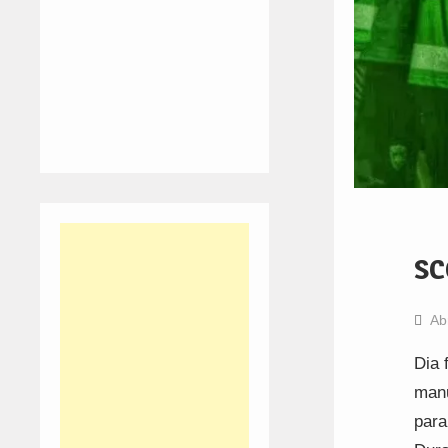
SC
Ab
Dia 
manu
para