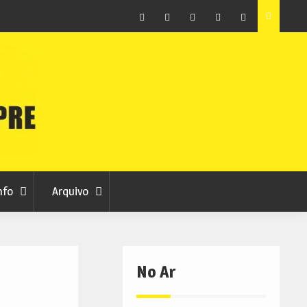
raia
Município de Belmonte alerta para tentativa de fraude
em nome da autarquia
Facebook
Instagram
Twitter
RSS
No
RCC
RCC
Ar
nfo
Arquivo
No Ar