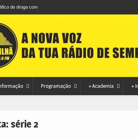
áfico de droga com
Unhais da Serra estreia Sound Sessions na p
fluvial este fim de semana
nformação
Programação
+ Academia
+ I
ta:
série 2