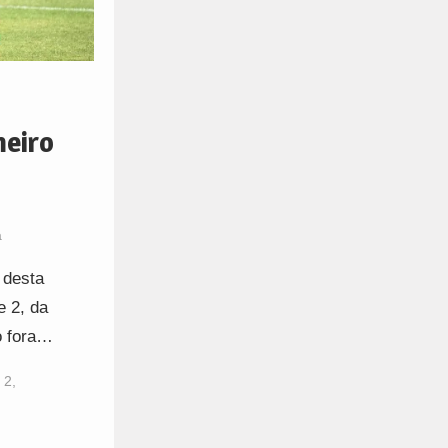
meiro
a
 desta
e 2, da
o fora…
 2
,