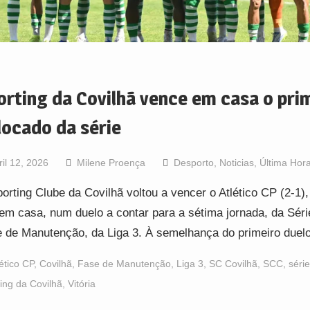
orting da Covilhã vence em casa o pri
locado da série
ril 12, 2026
Milene Proença
Desporto
,
Noticias
,
Última Hor
orting Clube da Covilhã voltou a vencer o Atlético CP (2-1),
em casa, num duelo a contar para a sétima jornada, da Séri
 de Manutenção, da Liga 3. À semelhança do primeiro duel
lético CP
,
Covilhã
,
Fase de Manutenção
,
Liga 3
,
SC Covilhã
,
SCC
,
série
ing da Covilhã
,
Vitória