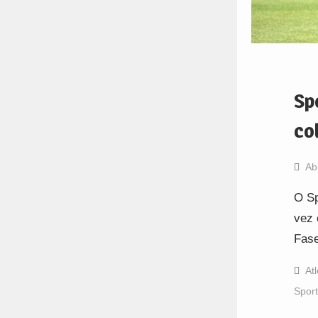
Sp
co
Ab
O Sp
vez 
Fase
At
Sport