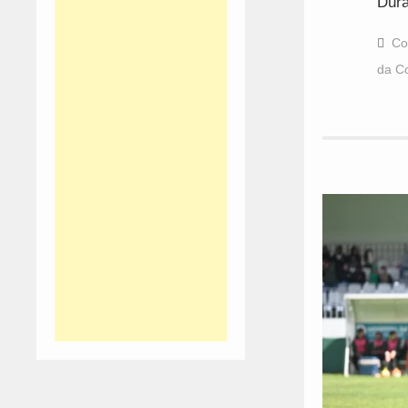
Dur
Co
da Co