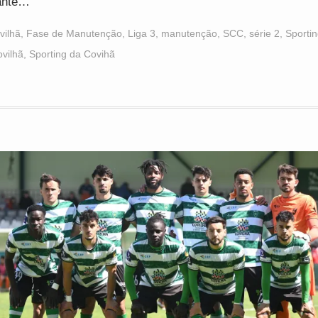
ante…
vilhã
,
Fase de Manutenção
,
Liga 3
,
manutenção
,
SCC
,
série 2
,
Sporti
vilhã
,
Sporting da Covihã