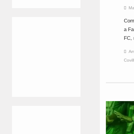
Ma
Com 
a Fa
FC, 
Am
Covil