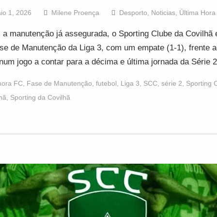
io 1, 2026
Milene Proença
Desporto
,
Noticias
,
Última Hora
a manutenção já assegurada, o Sporting Clube da Covilhã 
se de Manutenção da Liga 3, com um empate (1-1), frente 
num jogo a contar para a décima e última jornada da Série
ora FC
,
Fase de Manutenção
,
futebol
,
Liga 3
,
SCC
,
série 2
,
Sporting 
hã
,
Sporting da Covilhã