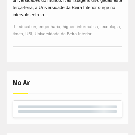
universidades do mundo. Nas listagens divulgadas esta
terça-feira, a Universidade da Beira Interior surge no
intervalo entre a…
education
,
engenharia
,
higher
,
informática
,
tecnologia
,
times
,
UBI
,
Universidade da Beira Interior
No Ar