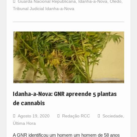
Guarda Nacional Republicana
,
Idanha-a-Nova
,
Oledo
,
Tribunal Judicial Idanha-a-Nova
Idanha-a-Nova: GNR apreende 5 plantas
de cannabis
Agosto 19, 2020
Redação RCC
Sociedade
,
Última Hora
A GNR identificou um homem um homem de 58 anos