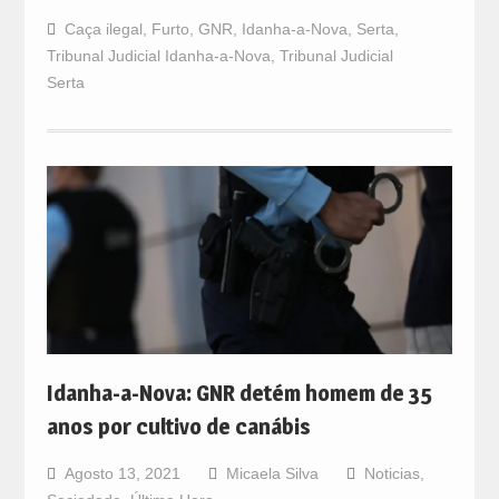
Caça ilegal
,
Furto
,
GNR
,
Idanha-a-Nova
,
Serta
,
Tribunal Judicial Idanha-a-Nova
,
Tribunal Judicial
Serta
Idanha-a-Nova: GNR detém homem de 35
anos por cultivo de canábis
Agosto 13, 2021
Micaela Silva
Noticias
,