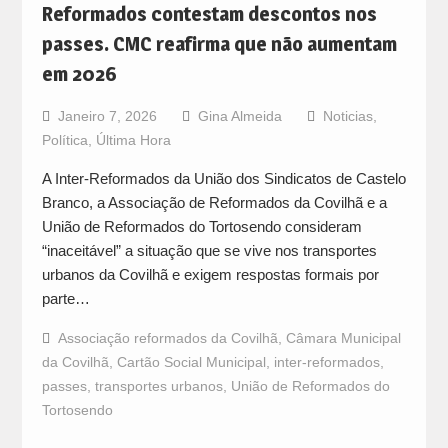
Reformados contestam descontos nos
passes. CMC reafirma que não aumentam
em 2026
Janeiro 7, 2026
Gina Almeida
Noticias
,
Política
,
Última Hora
A Inter-Reformados da União dos Sindicatos de Castelo
Branco, a Associação de Reformados da Covilhã e a
União de Reformados do Tortosendo consideram
“inaceitável” a situação que se vive nos transportes
urbanos da Covilhã e exigem respostas formais por
parte…
Associação reformados da Covilhã
,
Câmara Municipal
da Covilhã
,
Cartão Social Municipal
,
inter-reformados
,
passes
,
transportes urbanos
,
União de Reformados do
Tortosendo