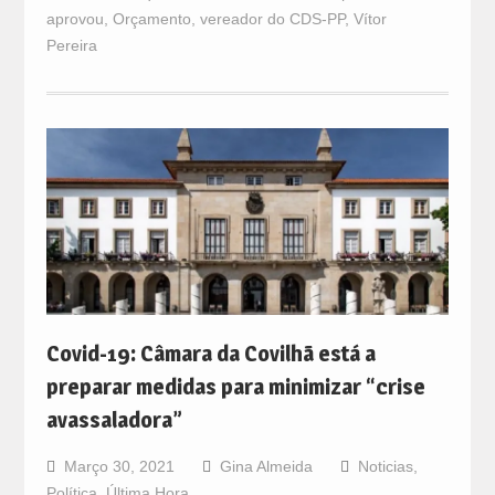
aprovou
,
Orçamento
,
vereador do CDS-PP
,
Vítor
Pereira
Covid-19: Câmara da Covilhã está a
preparar medidas para minimizar “crise
avassaladora”
Março 30, 2021
Gina Almeida
Noticias
,
Política
,
Última Hora