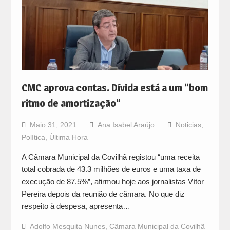
CMC aprova contas. Dívida está a um “bom
ritmo de amortização”
Maio 31, 2021
Ana Isabel Araújo
Noticias
,
Política
,
Última Hora
A Câmara Municipal da Covilhã registou “uma receita
total cobrada de 43.3 milhões de euros e uma taxa de
execução de 87.5%”, afirmou hoje aos jornalistas Vítor
Pereira depois da reunião de câmara. No que diz
respeito à despesa, apresenta…
Adolfo Mesquita Nunes
,
Câmara Municipal da Covilhã