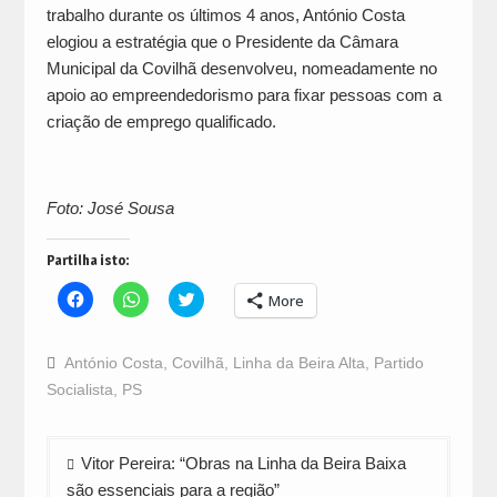
trabalho durante os últimos 4 anos, António Costa
elogiou a estratégia que o Presidente da Câmara
Municipal da Covilhã desenvolveu, nomeadamente no
apoio ao empreendedorismo para fixar pessoas com a
criação de emprego qualificado.
Foto: José Sousa
Partilha isto:
Click
Click
Click
More
to
to
to
share
share
share
on
on
on
Facebook
WhatsApp
Twitter
António Costa
,
Covilhã
,
Linha da Beira Alta
,
Partido
(Opens
(Opens
(Opens
in
in
in
Socialista
,
PS
new
new
new
window)
window)
window)
Navegação
Vitor Pereira: “Obras na Linha da Beira Baixa
de
são essenciais para a região”