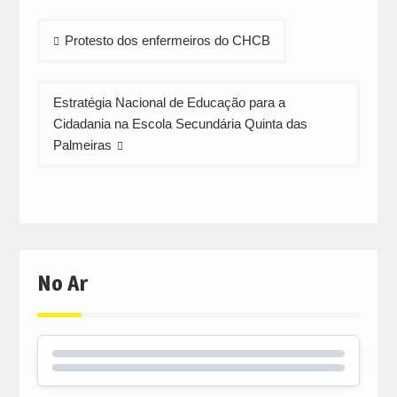
new
new
new
window)
window)
window)
Navegação
Protesto dos enfermeiros do CHCB
de
artigos
Estratégia Nacional de Educação para a
Cidadania na Escola Secundária Quinta das
Palmeiras
No Ar