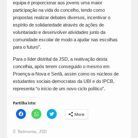
equipa é proporcionar aos jovens uma maior
participação na vida do concelho, tendo como
propostas realizar debates diversos, incentivar o
espírito de solidariedade através de ações de
voluntariado e desenvolver atividades junto da
comunidade escolar de modo a ajudar nas escolhas
para o futuro”.
Para o líder distrital da JSD, a reativação desta
concelhia, após terem conseguido o mesmo em
Proença-a-Nova e Sertã, assim como os núcleos de
estudantes sociais-democratas da UBI e do IPCB,
representa “o início de um novo ciclo político”.
Partilha isto:
Click
Click
Click
More
to
to
to
share
share
share
on
on
on
Facebook
WhatsApp
Twitter
Belmonte
,
JSD
(Opens
(Opens
(Opens
in
in
in