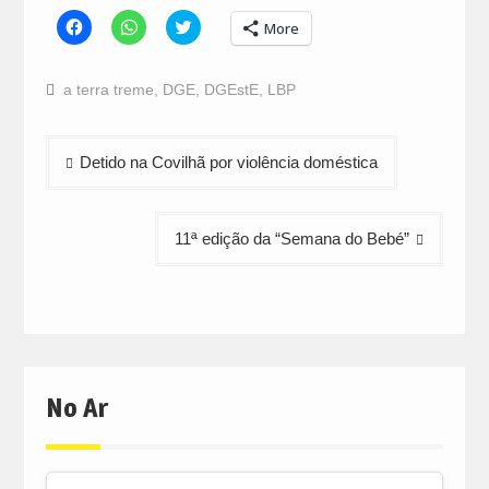
Click
Click
Click
More
to
to
to
share
share
share
on
on
on
Facebook
WhatsApp
Twitter
a terra treme
,
DGE
,
DGEstE
,
LBP
(Opens
(Opens
(Opens
in
in
in
new
new
new
window)
window)
window)
Navegação
Detido na Covilhã por violência doméstica
de
artigos
11ª edição da “Semana do Bebé”
No Ar