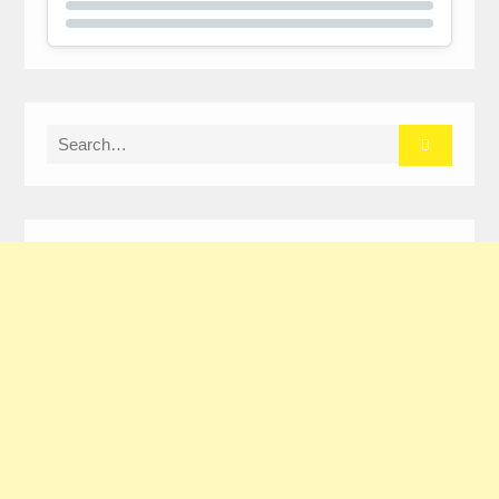
Search
for: