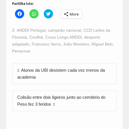
Partilha isto:
Click
Click
Click
More
to
to
to
share
share
share
on
on
on
Facebook
WhatsApp
Twitter
ANDDI Portugal
,
campeão nacional
,
CCD Leões da
(Opens
(Opens
(Opens
in
in
in
Floresta
,
Covilhã
,
Cross Longo ANDDI
,
desporto
new
new
new
window)
window)
window)
adaptado
,
Francisco Serra
,
João Monteiro
,
Miguel Belo
,
Penacova
Navegação
Alunos da UBI desistem cada vez menos da
de
academia
artigos
Colisão entre dois ligeiros junto ao cemitério do
Peso fez 3 feridos