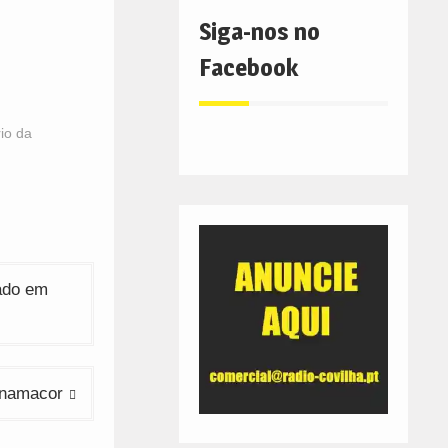
Siga-nos no
Facebook
rio da
ado em
enamacor