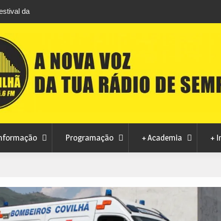
stival da
Feira Terras do Lince prepara futuro após edi
levou milhares de visitantes a Penamacor
nformação
Programação
+ Academia
+ I