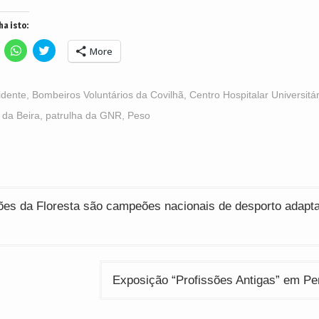
ha isto:
lick
Click
Click
More
o
to
to
hare
share
share
n
on
on
acebook
WhatsApp
Twitter
Opens
(Opens
(Opens
idente
,
Bombeiros Voluntários da Covilhã
,
Centro Hospitalar Universitá
n
in
in
ew
new
new
 da Beira
,
patrulha da GNR
,
Peso
indow)
window)
window)
ção
es da Floresta são campeões nacionais de desporto adapt
Exposição “Profissões Antigas” em P