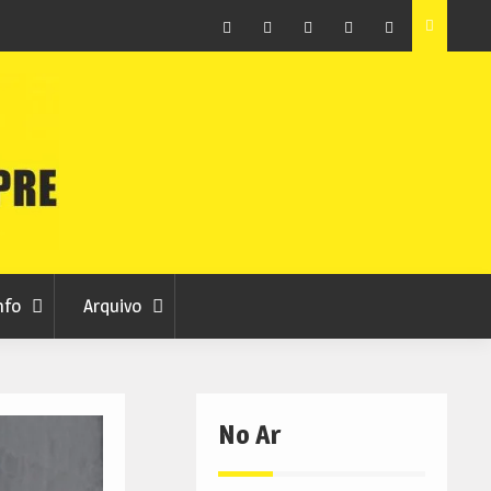
ção que
Covilhã avança com a desmaterialização do Arquivo
Municipal
Facebook
Instagram
Twitter
RSS
No
RCC
RCC
Ar
nfo
Arquivo
No Ar