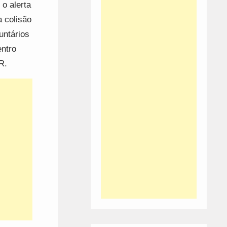
o alerta
a colisão
untários
entro
R.