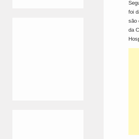
Segu
foi 
são 
da C
Hosp