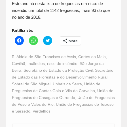
Este ano há nesta lista de freguesias em risco de
incêndio um total de 1142 freguesias, mais 93 do que
no ano de 2018.
Partilha isto:
Click
Click
Click
More
to
to
to
share
share
share
on
on
on
Facebook
WhatsApp
Twitter
Aldeia de São Francisco de Assis
,
Cortes do Meio
,
(Opens
(Opens
(Opens
in
in
in
Covilhã
,
Incêndios
,
risco de incêndio
,
São Jorge da
new
new
new
window)
window)
window)
Beira
,
Secretário de Estado da Proteção Civil
,
Secretário
de Estado das Florestas e do Desenvolvimento Rural
,
Sobral de São Miguel
,
Unhais da Serra
,
União de
Freguesias de Cantar-Galo e Vila do Carvalho
,
União de
Freguesias de Casegas e Ourondo
,
União de Freguesias
de Peso e Vales do Rio
,
União de Freguesias de Teixoso
e Sarzedo
,
Verdelhos