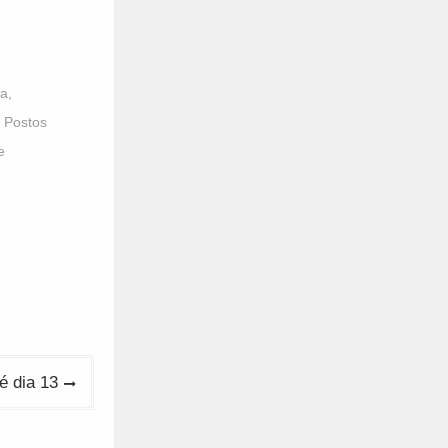
ra
,
 Postos
e
é dia 13