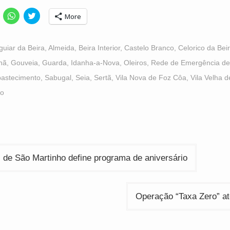
lick
Click
Click
More
o
to
to
hare
share
share
n
on
on
acebook
WhatsApp
Twitter
Opens
(Opens
(Opens
guiar da Beira
,
Almeida
,
Beira Interior
,
Castelo Branco
,
Celorico da Bei
n
in
in
ew
new
new
hã
,
Gouveia
,
Guarda
,
Idanha-a-Nova
,
Oleiros
,
Rede de Emergência de
indow)
window)
window)
bastecimento
,
Sabugal
,
Seia
,
Sertã
,
Vila Nova de Foz Côa
,
Vila Velha d
o
ção
l de São Martinho define programa de aniversário
Operação “Taxa Zero” at