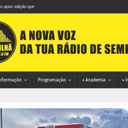
 avança com a desmaterialização do Arquivo
Ferro recebe XXVI 
l
nformação
Programação
+ Academia
+ I