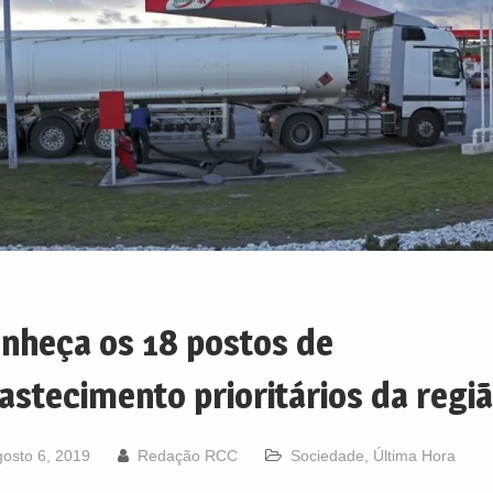
nheça os 18 postos de
astecimento prioritários da regi
osto 6, 2019
Redação RCC
Sociedade
,
Última Hora