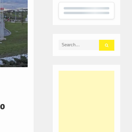
Search
for:
ão