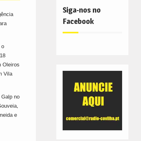
Siga-nos no
gência
Facebook
ara
 o
 18
 Oleiros
 Vila
a Galp no
Gouveia,
lmeida e