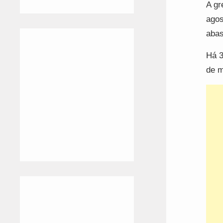
A gr
agos
abas
Há 3
de m