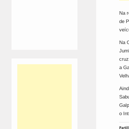
Na r
de P
veíc
Na C
Jumb
cruz
a Ga
Velh
Aind
Sabu
Galp
o In
Partil