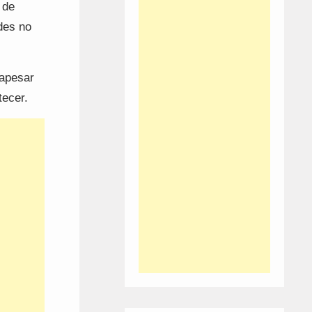
 de
des no
 apesar
tecer.