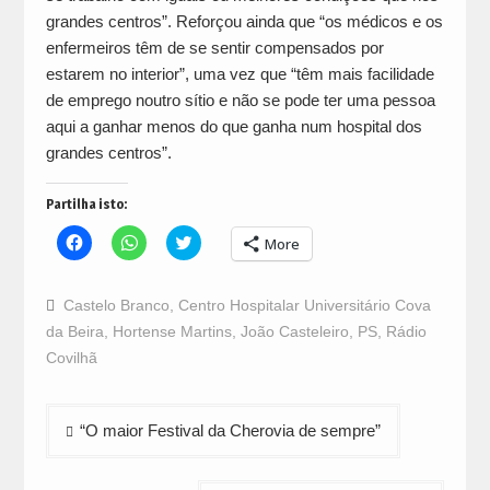
grandes centros”. Reforçou ainda que “os médicos e os
enfermeiros têm de se sentir compensados por
estarem no interior”, uma vez que “têm mais facilidade
de emprego noutro sítio e não se pode ter uma pessoa
aqui a ganhar menos do que ganha num hospital dos
grandes centros”.
Partilha isto:
Click
Click
Click
More
to
to
to
share
share
share
on
on
on
Facebook
WhatsApp
Twitter
Castelo Branco
,
Centro Hospitalar Universitário Cova
(Opens
(Opens
(Opens
in
in
in
da Beira
,
Hortense Martins
,
João Casteleiro
,
PS
,
Rádio
new
new
new
window)
window)
window)
Covilhã
Navegação
“O maior Festival da Cherovia de sempre”
de
artigos