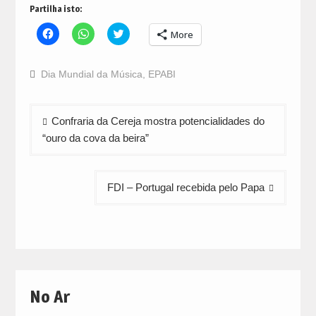
Partilha isto:
Click
Click
Click
More
to
to
to
share
share
share
on
on
on
Facebook
WhatsApp
Twitter
Dia Mundial da Música
,
EPABI
(Opens
(Opens
(Opens
in
in
in
new
new
new
window)
window)
window)
Navegação
Confraria da Cereja mostra potencialidades do
de
“ouro da cova da beira”
artigos
FDI – Portugal recebida pelo Papa
No Ar