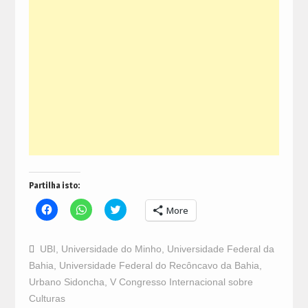
Partilha isto:
Click
Click
Click
More
to
to
to
share
share
share
on
on
on
Facebook
WhatsApp
Twitter
UBI
,
Universidade do Minho
,
Universidade Federal da
(Opens
(Opens
(Opens
in
in
in
Bahia
,
Universidade Federal do Recôncavo da Bahia
,
new
new
new
window)
window)
window)
Urbano Sidoncha
,
V Congresso Internacional sobre
Culturas